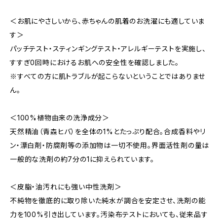
＜お肌にやさしいから、赤ちゃんの肌着のお洗濯にも適していま
す＞
パッチテスト・スティンギングテスト・アレルギーテストを実施し、
すすぎ0回時におけるお肌への安全性を確認しました。
※すべての方に肌トラブルが起こらないということではありませ
ん。
＜100%植物由来の洗浄成分＞
天然精油（青森ヒバ）を全体の1%とたっぷり配合。合成香料やリ
ン・漂白剤・防腐剤等の添加物は一切不使用。界面活性剤の量は
一般的な洗剤の約7分の1に抑えられています。
＜皮脂・油汚れにも強い中性洗剤＞
不純物を徹底的に取り除いた純水が調合を安定させ、洗剤の能
力を100%引き出しています。汚染布テストにおいても、従来品す