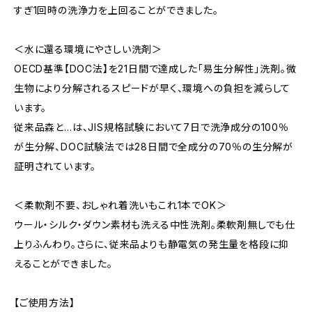
すぎ1回時の洗浄力を上回ることができました。
＜水に還る環境にやさしい洗剤＞
OECD基準【DOC法】を21日間で達成した「易生分解性」洗剤。微
生物により分解されるスピードが早く、環境への負担を減らして
います。
従来品森と…は、JIS規格試験において7日で洗浄成分の100％
が生分解、DOC試験法では28日間で全成分の70％の生分解が
証明されています。
＜柔軟剤不要、おしゃれ着洗いもこれ1本でOK＞
ウール・シルク・ダウン素材も洗える中性洗剤。柔軟剤無しでも仕
上りふんわり。さらに、従来品よりも静電気の発生量を格段に抑
えることができました。
【ご使用方法】