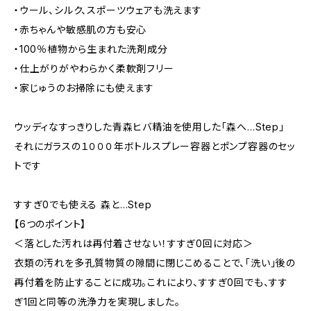
・ウール、シルク、スポーツウェアも洗えます
・赤ちゃんや敏感肌の方も安心
・100％植物から生まれた洗剤成分
・仕上がりがやわらかく柔軟剤フリー
・家じゅうのお掃除にも使えます
ウッディなすっきりした青森ヒバ精油を使用した「森へ…Step」
それにガラスの１０００年ボトルスプレー容器とポンプ容器のセッ
トです
すすぎ0でも使える 森と…Step
【6つのポイント】
＜落とした汚れは再付着させない！すすぎ0回に対応＞
衣類の汚れを多孔質物質の隙間に閉じこめることで、「洗い」後の
再付着を防止することに成功。これにより、すすぎ0回でも、すす
ぎ1回と同等の洗浄力を実現しました。