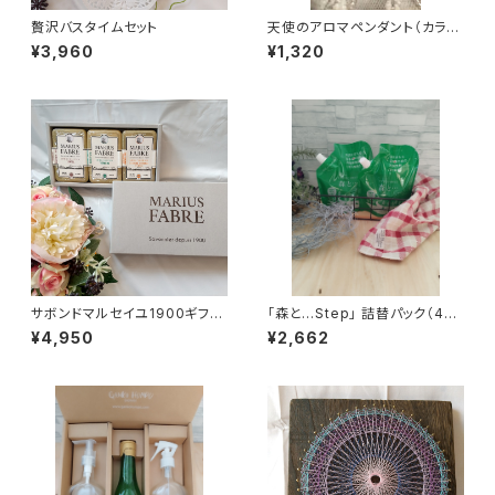
贅沢バスタイムセット
天使のアロマペンダント（カラー
お任せ）
¥3,960
¥1,320
サボンドマルセイユ1900ギフト
「森と…Step」 詰替パック（450
XA
g）｜がんこ本舗｜衣類洗濯用
¥4,950
¥2,662
洗剤｜