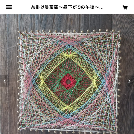
糸掛け曼荼羅〜昼下がりの午後〜 |
ルプティボヌール