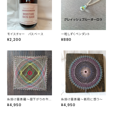
モイスチャー バスベース
一粒しずくペンダント
¥2,200
¥880
糸掛け曼荼羅〜昼下がりの午
糸掛け曼荼羅〜新月に想う〜
後〜
¥4,950
¥4,950